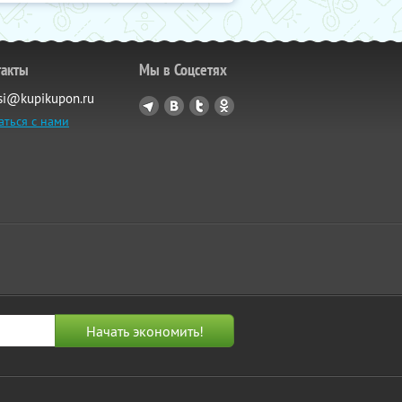
такты
Мы в Соцсетях
si@kupikupon.ru
аться с нами