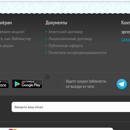
тнёрам
Документы
Кон
елаем акцию!
Агентский договор
spro
е, как Вебмастер
Лицензионный договор
Связ
е акции
Публичная оферта
Политика конфиденциальности
Ищите скидки поблизости,
не выходя из чата: