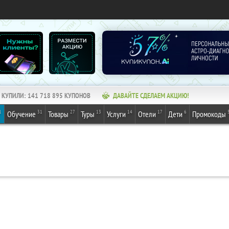
КУПИЛИ:
141 718 895
КУПОНОВ
ДАВАЙТЕ СДЕЛАЕМ АКЦИЮ!
1
31
27
13
14
17
6
Обучение
Товары
Туры
Услуги
Отели
Дети
Промокоды