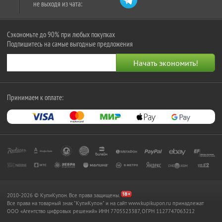
не выходя из чата:
Сэкономьте до 90% при любых покупках
Подпишитесь на самые выгодные предложения
Принимаем к оплате:
2010-2026 © КупиКупон. Все права защищены.
Все права на товарный знак "КупиКупон" и на сайт www.kupikupon.ru принадлежат
OOO «Агентство цифровых решений» ИНН 7705523387, ОГРН 1127747063212