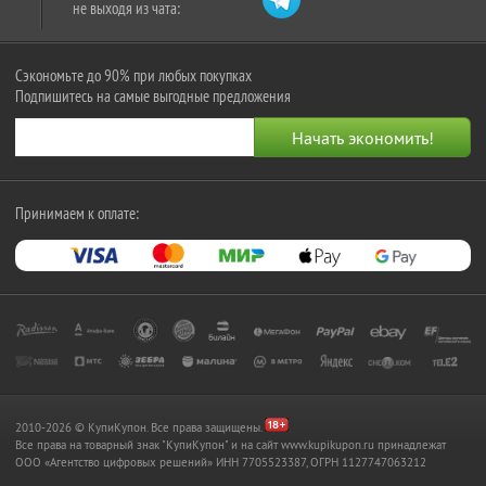
не выходя из чата:
Сэкономьте до 90% при любых покупках
Подпишитесь на самые выгодные предложения
Принимаем к оплате:
2010-2026 © КупиКупон. Все права защищены.
Все права на товарный знак "КупиКупон" и на сайт www.kupikupon.ru принадлежат
OOO «Агентство цифровых решений» ИНН 7705523387, ОГРН 1127747063212