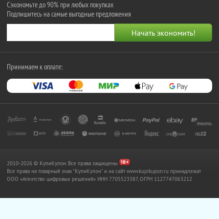
Сэкономьте до 90% при любых покупках
Подпишитесь на самые выгодные предложения
Принимаем к оплате:
2010-2026 © КупиКупон. Все права защищены.
Все права на товарный знак "КупиКупон" и на сайт www.kupikupon.ru принадлежат
OOO «Агентство цифровых решений» ИНН 7705523387, ОГРН 1127747063212