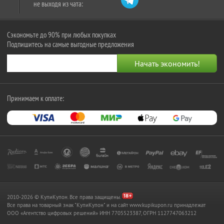
не выходя из чата:
Сэкономьте до 90% при любых покупках
Подпишитесь на самые выгодные предложения
Принимаем к оплате:
2010-2026 © КупиКупон. Все права защищены.
Все права на товарный знак "КупиКупон" и на сайт www.kupikupon.ru принадлежат
OOO «Агентство цифровых решений» ИНН 7705523387, ОГРН 1127747063212