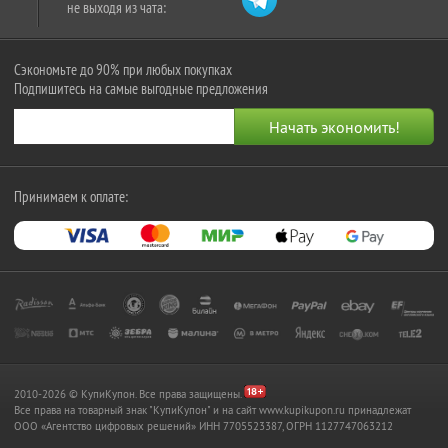
не выходя из чата:
Сэкономьте до 90% при любых покупках
Подпишитесь на самые выгодные предложения
Принимаем к оплате:
2010-2026 © КупиКупон. Все права защищены.
Все права на товарный знак "КупиКупон" и на сайт www.kupikupon.ru принадлежат
OOO «Агентство цифровых решений» ИНН 7705523387, ОГРН 1127747063212