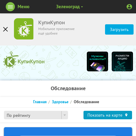
Меню
Зеленоград
КупиКупон
Мобильное приложение
Загрузить
ещё удобнее
Обследование
Главная
Здоровье
Обследование
Показать на карте
По рейтингу