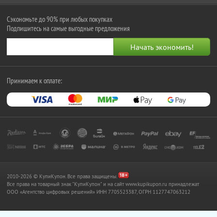
Сэкономьте до 90% при любых покупках
Подпишитесь на самые выгодные предложения
Принимаем к оплате:
2010-2026 © КупиКупон. Все права защищены.
Все права на товарный знак "КупиКупон" и на сайт www.kupikupon.ru принадлежат
OOO «Агентство цифровых решений» ИНН 7705523387, ОГРН 1127747063212