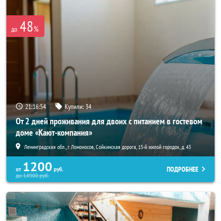
48
%
до
21:16:54
Купили:
34
От 2 дней проживания для двоих с питанием в гостевом
доме «Кают-компания»
Ленинградская обл., г. Ломоносов, Сойкинская дорога, 15-й жилой городок, д. 43
1200
ПОДРОБНЕЕ
от
руб.
до
14900
руб.