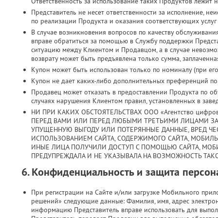
Ответственность за использование таких Продуктов лежит н
Представитель не несет ответственности за исполнение, н
по реализации Продукта и оказания соответствующих услуг
В случае возникновения вопросов по качеству обслуживани
вправе обратиться за помощью в Службу поддержки Предст
ситуацию между Клиентом и Продавцом, а в случае невозмо
возврату может быть предъявлена только сумма, заплаченная
Купон может быть использован только по номиналу (при его 
Купон не дает каких-либо дополнительных преференций по з
Продавец может отказать в предоставлении Продукта по объ
случаях нарушения Клиентом правил, установленных в заве
НИ ПРИ КАКИХ ОБСТОЯТЕЛЬСТВАХ ООО «Агентство цифро
ПЕРЕД ВАМИ ИЛИ ПЕРЕД ЛЮБЫМИ ТРЕТЬИМИ ЛИЦАМИ ЗА
УПУЩЕННУЮ ВЫГОДУ ИЛИ ПОТЕРЯННЫЕ ДАННЫЕ, ВРЕД ЧЕС
ИСПОЛЬЗОВАНИЕМ САЙТА, СОДЕРЖИМОГО САЙТА, МОБИЛ
ИНЫЕ ЛИЦА ПОЛУЧИЛИ ДОСТУП С ПОМОЩЬЮ САЙТА, МОБ
ПРЕДУПРЕЖДАЛА И НЕ УКАЗЫВАЛА НА ВОЗМОЖНОСТЬ ТАКО
6. Конфиденциальность и защита персо
При регистрации на Сайте и/или загрузке Мобильного при
решений» следующие данные: Фамилия, имя, адрес электрон
информацию Представитель вправе использовать для выпол