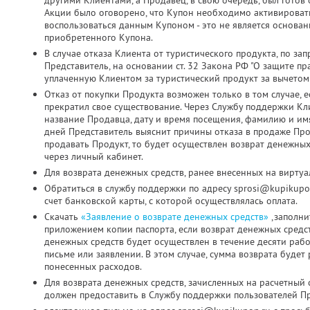
другими Клиентами, а Продавец, в свою очередь, был готов о
Акции было оговорено, что Купон необходимо активировать д
воспользоваться данным Купоном - это не является основа
приобретенного Купона.
В случае отказа Клиента от туристического продукта, по з
Представитель, на основании ст. 32 Закона РФ "О защите пр
уплаченную Клиентом за туристический продукт за вычетом
Отказ от покупки Продукта возможен только в том случае, 
прекратил свое существование. Через Службу поддержки Кл
название Продавца, дату и время посещения, фамилию и имя
дней Представитель выяснит причины отказа в продаже Про
продавать Продукт, то будет осуществлен возврат денежных
через личный кабинет.
Для возврата денежных средств, ранее внесенных на виртуа
Обратиться в службу поддержки по адресу sprosi@kupikupo
счет банковской карты, с которой осуществлялась оплата.
Скачать
«Заявление о возврате денежных средств»
,заполни
приложением копии паспорта, если возврат денежных средс
денежных средств будет осуществлен в течение десяти раб
письме или заявлении. В этом случае, сумма возврата будет
понесенных расходов.
Для возврата денежных средств, зачисленных на расчетный 
должен предоставить в Службу поддержки пользователей Пр