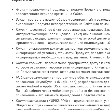
Акция
– предложение Продавца о продаже Продукта определ
определенного периода времени на Сайте.
Заказ
– соответствующим образом оформленный и размещен
выбранного Продукта непосредственно на Сайте или помо
Клиент
– дееспособное физическое лицо, размещающее Зака
Интернет www.kupikupon.ru (далее – Сайт) или в Мобильно
связанных с осуществлением предпринимательской деятельно
юридических лиц» - юридическое лицо или индивидуальный
Купон
– электронное документальное подтверждение оплат
информацию об условиях, стоимости Продукта, порядке оказ
информации), и необходимое к предъявлению Клиентом Пр
Личный кабинет
– персональное пространство, доступ к ко
котором отражается персональная информация о Клиенте, и
на Пользовательском счете, которыми он может воспользов
Мобильное приложение
- программное обеспечение, досту
приложения «КупиКупон» (KupiKupon), разработанного дл
систем Android и Apple iOS, с помощью которого Клиенты м
Личный кабинет через мобильное устройство без посещения
приложение и его элементы принадлежат Представителю
Представитель
(или «KUPIKUPON») – юридическое лицо, учр
Общество с ограниченной ответственностью «Агентство ц
www.kupikupon.ru и Мобильной приложением «КупиКупон»