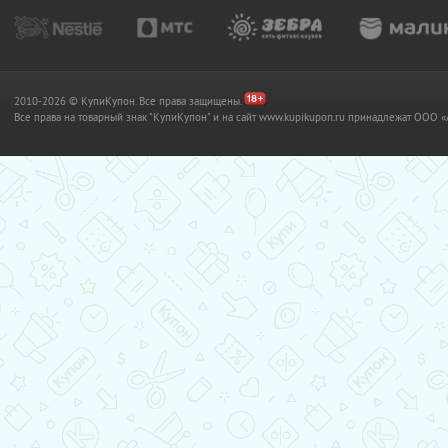
2010-2026 © КупиКупон. Все права защищены.
Все права на товарный знак "КупиКупон" и на сайт www.kupikupon.ru принадлежат OO