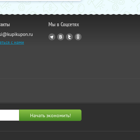
такты
Мы в Соцсетях
si@kupikupon.ru
аться с нами