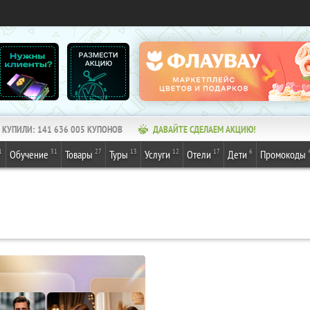
КУПИЛИ:
141 636 005
КУПОНОВ
ДАВАЙТЕ СДЕЛАЕМ АКЦИЮ!
1
31
27
13
12
17
6
Обучение
Товары
Туры
Услуги
Отели
Дети
Промокоды