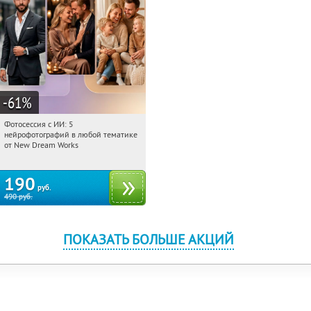
-61
%
Фотосессия с ИИ: 5
14:50:32
Купили:
9
нейрофотографий в любой тематике
Россия
от New Dream Works
190
руб.
490
руб.
ПОКАЗАТЬ БОЛЬШЕ АКЦИЙ