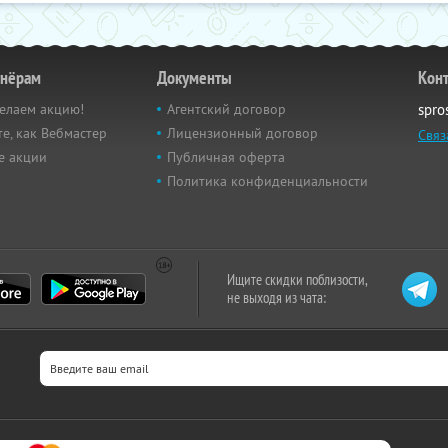
тнёрам
Документы
Кон
елаем акцию!
Агентский договор
spro
е, как Вебмастер
Лицензионный договор
Связ
е акции
Публичная оферта
Политика конфиденциальности
Ищите скидки поблизости,
не выходя из чата: