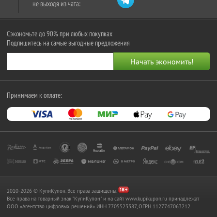
не выходя из чата:
Сэкономьте до 90% при любых покупках
Подпишитесь на самые выгодные предложения
Принимаем к оплате:
2010-2026 © КупиКупон. Все права защищены.
Все права на товарный знак "КупиКупон" и на сайт www.kupikupon.ru принадлежат
OOO «Агентство цифровых решений» ИНН 7705523387, ОГРН 1127747063212