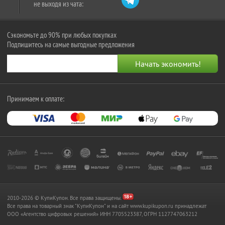
не выходя из чата:
Сэкономьте до 90% при любых покупках
Подпишитесь на самые выгодные предложения
Принимаем к оплате:
2010-2026 © КупиКупон. Все права защищены.
Все права на товарный знак "КупиКупон" и на сайт www.kupikupon.ru принадлежат
OOO «Агентство цифровых решений» ИНН 7705523387, ОГРН 1127747063212