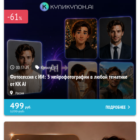
-61
%
00:37:24
Купили:
81
Фотосессия с ИИ: 3 нейрофотографии в любой тематике
от KK AI
Россия
499
ПОДРОБНЕЕ
руб.
1290
руб.