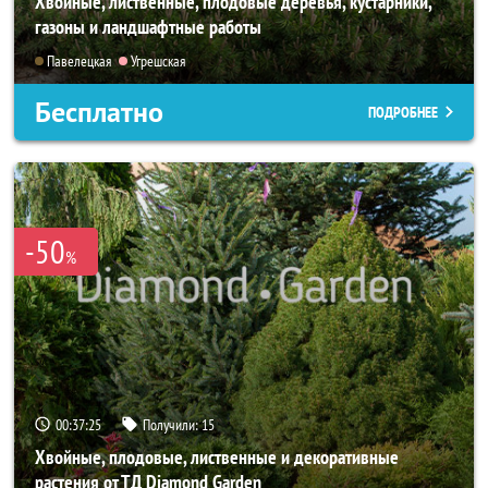
Хвойные, лиственные, плодовые деревья, кустарники,
газоны и ландшафтные работы
Павелецкая
Угрешская
Бесплатно
ПОДРОБНЕЕ
-50
%
00:37:24
Получили:
15
Хвойные, плодовые, лиственные и декоративные
растения от ТД Diamond Garden