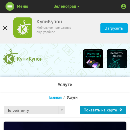
Меню
Зеленоград
КупиКупон
Мобильное приложение
Загрузить
ещё удобнее
Услуги
Главная
Услуги
Показать на карте
По рейтингу