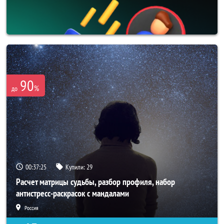
90
%
до
00:37:24
Купили:
29
Расчет матрицы судьбы, разбор профиля, набор
антистресс-раскрасок с мандалами
Россия