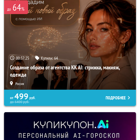
64
%
до
00:37:24
Купили:
64
Создание образа от агентства KK AI: стрижка, макияж,
одежда
Россия
499
ПОДРОБНЕЕ
от
руб.
до
6400
руб.