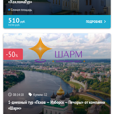
«ХохломаТур»
Сенная площадь
510
ПОДРОБНЕЕ
руб.
5190
руб.
-50
%
08:14:17
Купили:
12
1-дневный тур «Псков — Изборск — Печоры» от компании
«Шарм»