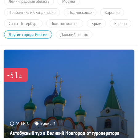
Ленинградская область
Москва
Прибалтика и Скандинавия
Подмосковье
Карелия
Санкт-Петербург
Золотое кольцо
Крым
Европа
Другие города России
Дальний восток
-51
%
08:14:17
Купили:
2
Автобусный тур в Великий Новгород от туроператора