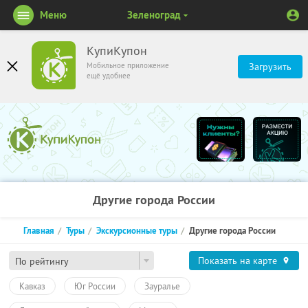
Меню
Зеленоград
КупиКупон
Мобильное приложение
Загрузить
ещё удобнее
Другие города России
Главная
Туры
Экскурсионные туры
Другие города России
Показать на карте
По рейтингу
Кавказ
Юг России
Зауралье