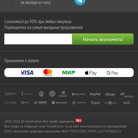
не выходя из чата:
Сэкономьте до 90% при любых покупках
Подпишитесь на самые выгодные предложения
Принимаем к оплате:
2010-2026 © КупиКупон. Все права защищены.
Все права на товарный знак "КупиКупон" и на сайт www.kupikupon.ru принадлежат
OOO «Агентство цифровых решений» ИНН 7705523387, ОГРН 1127747063212