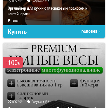
00:27:06
Получили:
312
Органайзер для кухни с пластиковым подносом и
контейнерами
Россия
Купить
ПОДРОБНЕЕ
-100
%
00:27:06
Получили:
432