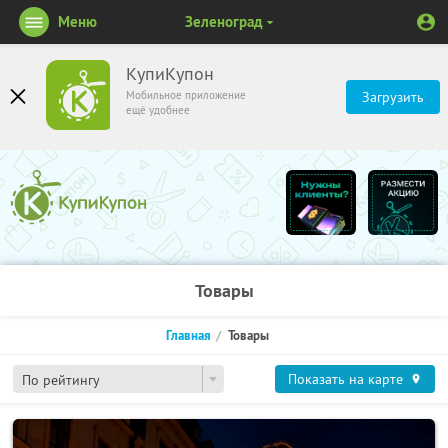
Меню
Зеленоград
КупиКупон
Мобильное приложение
Загрузить
ещё удобнее
Товары
Главная
Товары
Показать на карте
По рейтингу