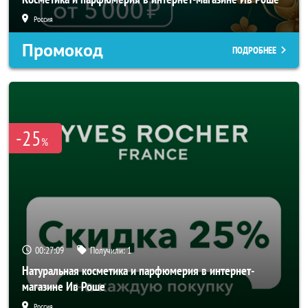
Россия
Промокод
ПОДРОБНЕЕ
-25
%
00:27:06
Получили:
1
Натуральная косметика и парфюмерия в интернет-
магазине Ив Роше
Россия