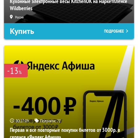
Кухонные электронные весы KitchenOK на маркетплейсе
Wildberries
Россия
Купить
ПОДРОБНЕЕ
-13
%
00:27:06
Получили:
71
Первая и все повторные покупки билетов от 3000р. в
сервисе «Яндекс Афиша»