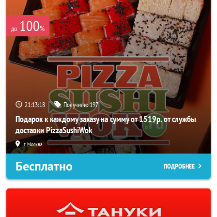
100
%
до
21:13:17
Получили:
197
Подарок к каждому заказу на сумму от 1519р. от службы
доставки PizzaSushiWok
г. Москва
Бесплатно
ПОДРОБНЕЕ