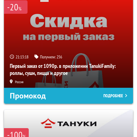
-20
%
21:13:17
Получили:
256
Первый заказ от 1090р. в приложении TanukiFamily:
роллы, суши, пицца и другое
Россия
Промокод
ПОДРОБНЕЕ
-100
%