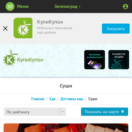
Меню
Зеленоград
КупиКупон
Мобильное приложение
Загрузить
ещё удобнее
Суши
Главная
Еда
Доставка еды
Суши
Показать на карте
По рейтингу