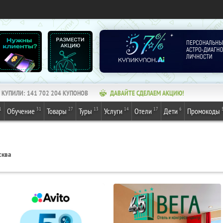
КУПИЛИ:
141 702 204
КУПОНОВ
ДАВАЙТЕ СДЕЛАЕМ АКЦИЮ!
1
31
27
13
14
17
6
Обучение
Товары
Туры
Услуги
Отели
Дети
Промокоды
сква