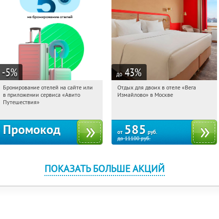
-5
%
43
%
до
Бронирование отелей на сайте или
Отдых для двоих в отеле «Вега
07:41:34
Получи первым!
07:41:34
Купили:
44
в приложении сервиса «Авито
Измайлово» в Москве
Партизанская
Россия
Путешествия»
Промокод
585
от
руб.
до
11100
руб.
ПОКАЗАТЬ БОЛЬШЕ АКЦИЙ