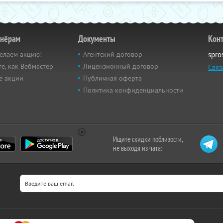
тнёрам
Документы
Кон
елаем акцию!
Агентский договор
spro
е, как Вебмастер
Лицензионный договор
Связ
е акции
Публичная оферта
Политика конфиденциальности
Ищите скидки поблизости,
не выходя из чата: