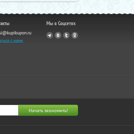
такты
Мы в Соцсетях
si@kupikupon.ru
аться с нами