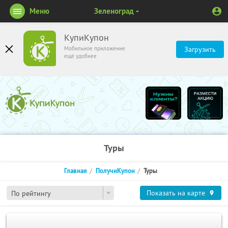
Меню
Зеленоград
КупиКупон
Мобильное приложение
Загрузить
ещё удобнее
Туры
Главная
ПолучиКупон
Туры
Показать на карте
По рейтингу