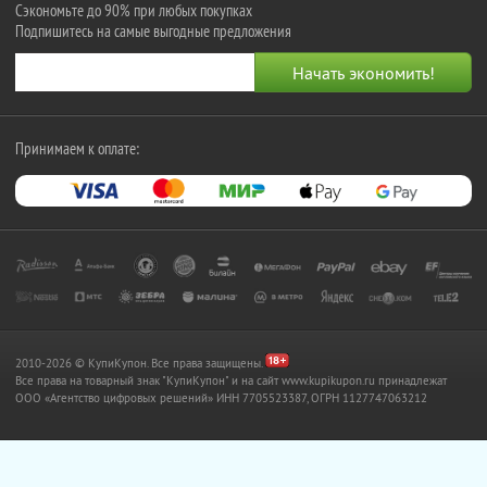
Сэкономьте до 90% при любых покупках
Подпишитесь на самые выгодные предложения
Принимаем к оплате:
2010-2026 © КупиКупон. Все права защищены.
Все права на товарный знак "КупиКупон" и на сайт www.kupikupon.ru принадлежат
OOO «Агентство цифровых решений» ИНН 7705523387, ОГРН 1127747063212