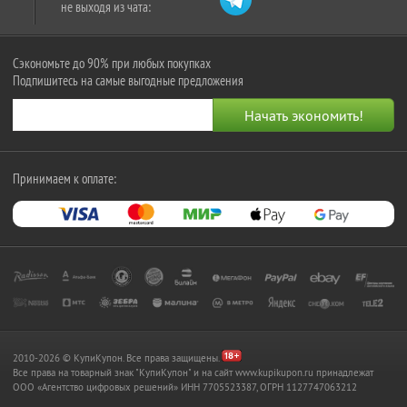
не выходя из чата:
Сэкономьте до 90% при любых покупках
Подпишитесь на самые выгодные предложения
Принимаем к оплате:
2010-2026 © КупиКупон. Все права защищены.
Все права на товарный знак "КупиКупон" и на сайт www.kupikupon.ru принадлежат
OOO «Агентство цифровых решений» ИНН 7705523387, ОГРН 1127747063212