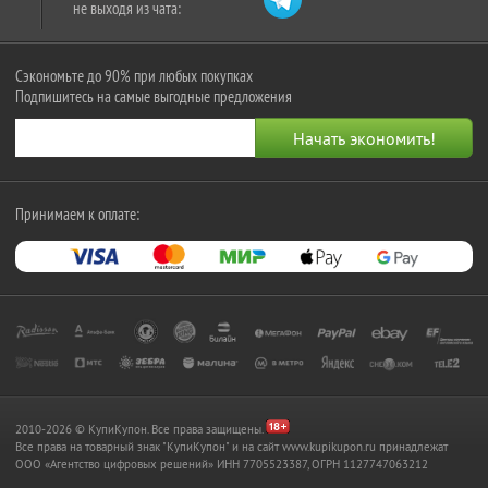
не выходя из чата:
Сэкономьте до 90% при любых покупках
Подпишитесь на самые выгодные предложения
Принимаем к оплате:
2010-2026 © КупиКупон. Все права защищены.
Все права на товарный знак "КупиКупон" и на сайт www.kupikupon.ru принадлежат
OOO «Агентство цифровых решений» ИНН 7705523387, ОГРН 1127747063212