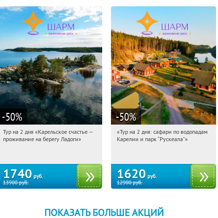
-50
%
-50
%
Тур на 2 дня «Карельское счастье —
«Тур на 2 дня: сафари по водопадам
02:18:51
Купили:
39
02:18:51
Купили:
6
проживание на берегу Ладоги»
Карелии и парк “Рускеала"»
Достоевская
Достоевская
1740
1620
руб.
руб.
13900
руб.
12900
руб.
ПОКАЗАТЬ БОЛЬШЕ АКЦИЙ