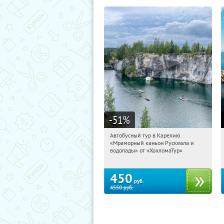
-51
%
Автобусный тур в Карелию
02:18:51
Купили:
24
«Мраморный каньон Рускеала и
Сенная площадь
водопады» от «ХохломаТур»
450
руб.
4550
руб.