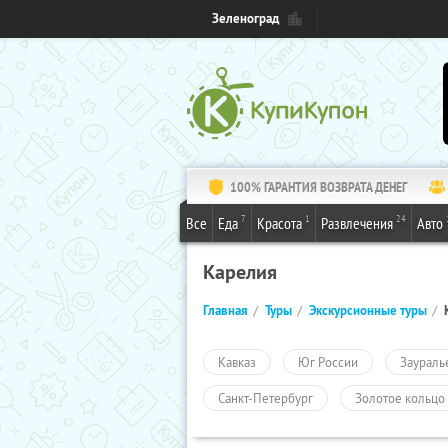
Зеленоград
100% ГАРАНТИЯ ВОЗВРАТА ДЕНЕГ
7
1
24
Все
Еда
Красота
Развлечения
Авто
Карелия
Главная
Туры
Экскурсионные туры
Кавказ
Юг России
Заураль
Санкт-Петербург
Золотое кольцо