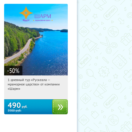
-50
%
1-дневный тур «Рускеала —
02:18:51
Купили:
48
мраморное царство» от компании
Достоевская
«Шарм»
490
руб.
3900
руб.