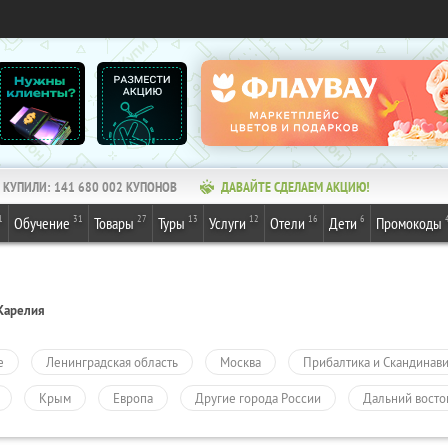
КУПИЛИ:
141 680 002
КУПОНОВ
ДАВАЙТЕ СДЕЛАЕМ АКЦИЮ!
1
31
27
13
12
16
6
Обучение
Товары
Туры
Услуги
Отели
Дети
Промокоды
Карелия
е
Ленинградская область
Москва
Прибалтика и Скандинав
Крым
Европа
Другие города России
Дальний восто