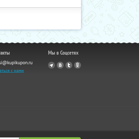
такты
Мы в Соцсетях
si@kupikupon.ru
аться с нами