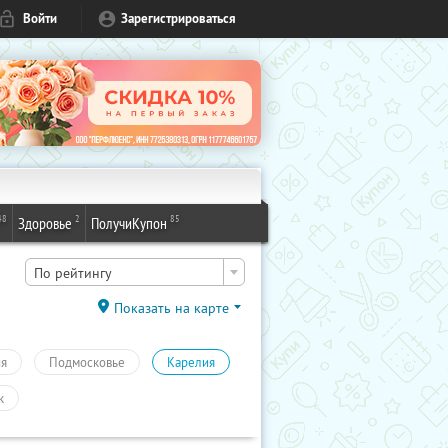
Войти
Зарегистрироваться
48
2
85
Здоровье
ПолучиКупон
По рейтингу
Показать на карте
ия
Подмосковье
Карелия
к