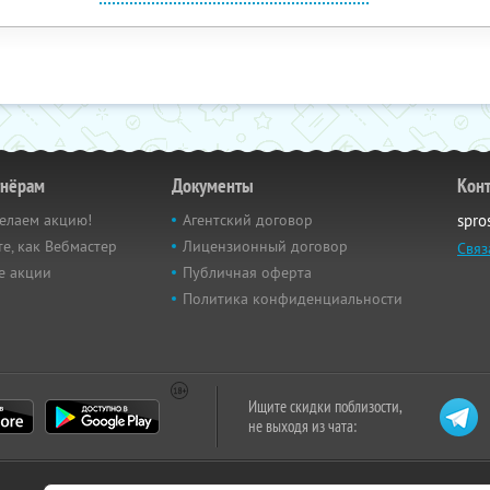
тнёрам
Документы
Кон
елаем акцию!
Агентский договор
spro
е, как Вебмастер
Лицензионный договор
Связ
е акции
Публичная оферта
Политика конфиденциальности
Ищите скидки поблизости,
не выходя из чата: