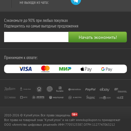
не выходя из чата:
Сэкономьте до 90% при любых покупках
Подпишитесь на самые выгодные предложения
Принимаем к оплате:
2010-2026 © КупиКупон. Все права защищены.
Все права на товарный знак "КупиКупон" и на сайт www.kupikupon.ru принадлежат
OOO «Агентство цифровых решений» ИНН 7705523387, ОГРН 1127747063212