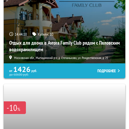
14:44:08
Купили:
10
Отдых для двоих в Avrora Family Club рядом с Пяловским
водохранилищем
Московская обл., Мытищинский р-н, д. Степаньково, ул. Рождественская, д. 25
1426
ПОДРОБНЕЕ
от
руб.
до
60600
руб.
-10
%