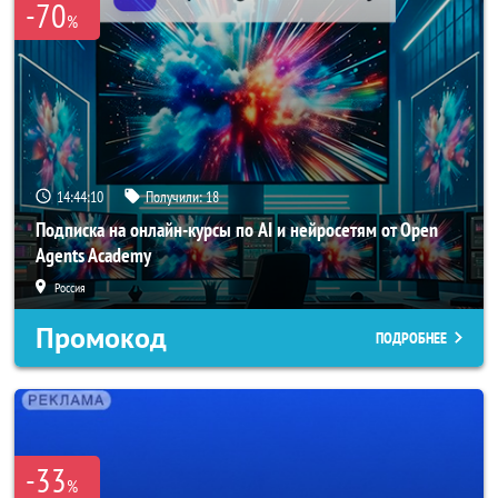
-70
%
14:44:08
Получили:
18
Подписка на онлайн-курсы по AI и нейросетям от Open
Agents Academy
Россия
Промокод
ПОДРОБНЕЕ
-33
%