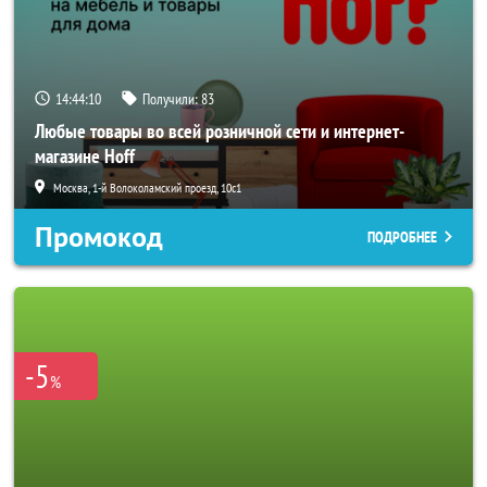
14:44:08
Получили:
83
Любые товары во всей розничной сети и интернет-
магазине Hoff
Москва, 1-й Волоколамский проезд, 10с1
Промокод
ПОДРОБНЕЕ
-5
%