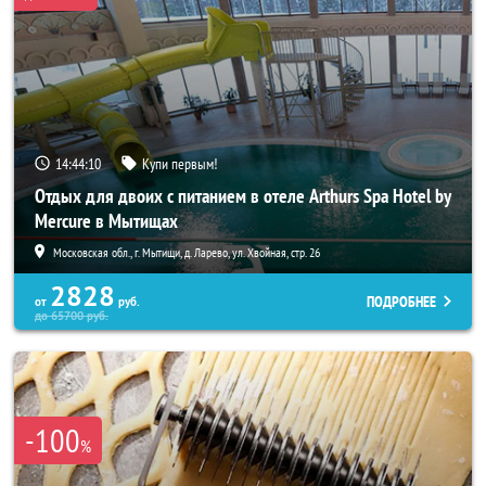
14:44:08
Купи первым!
Отдых для двоих с питанием в отеле Arthurs Spa Hotel by
Mercure в Мытищах
Московская обл., г. Мытищи, д. Ларево, ул. Хвойная, стр. 26
2828
ПОДРОБНЕЕ
от
руб.
до
65700
руб.
-100
%