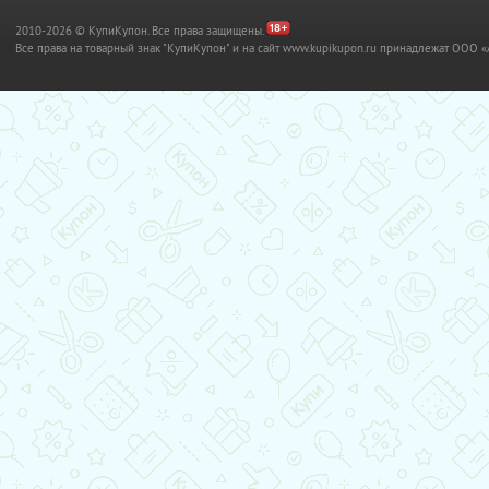
2010-2026 © КупиКупон. Все права защищены.
Все права на товарный знак "КупиКупон" и на сайт www.kupikupon.ru принадлежат OO