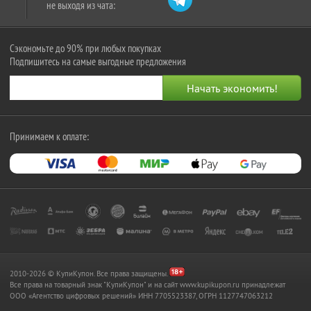
не выходя из чата:
Сэкономьте до 90% при любых покупках
Подпишитесь на самые выгодные предложения
Принимаем к оплате:
2010-2026 © КупиКупон. Все права защищены.
Все права на товарный знак "КупиКупон" и на сайт www.kupikupon.ru принадлежат
OOO «Агентство цифровых решений» ИНН 7705523387, ОГРН 1127747063212