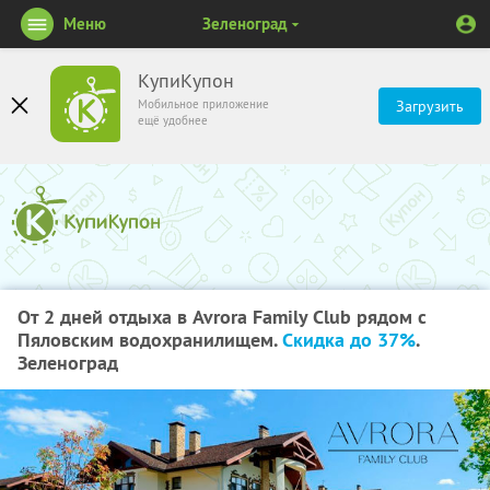
Меню
Зеленоград
КупиКупон
Мобильное приложение
Загрузить
ещё удобнее
От 2 дней отдыха в Avrora Family Club рядом с
Пяловским водохранилищем.
Скидка до 37%
.
Зеленоград