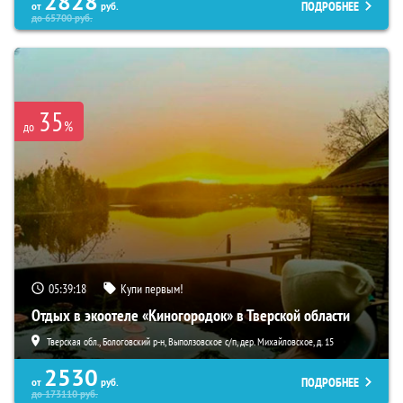
2828
ПОДРОБНЕЕ
от
руб.
до
65700
руб.
35
%
до
05:39:17
Купи первым!
Отдых в экоотеле «Киногородок» в Тверской области
Тверская обл., Бологовский р-н, Выползовское с/п, дер. Михайловское, д. 15
2530
ПОДРОБНЕЕ
от
руб.
до
173110
руб.