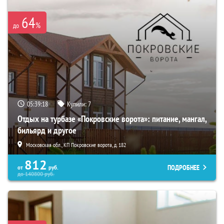
64
%
до
05:39:17
Купили:
7
Отдых на турбазе «Покровские ворота»: питание, мангал,
бильярд и другое
Московская обл., КП Покровские ворота, д. 182
812
ПОДРОБНЕЕ
от
руб.
до
140800
руб.