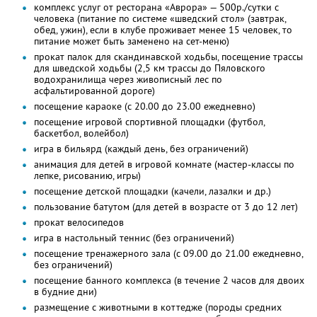
комплекс услуг от ресторана «Аврора» — 500р./сутки с
человека (питание по системе «шведский стол» (завтрак,
обед, ужин), если в клубе проживает менее 15 человек, то
питание может быть заменено на сет-меню)
прокат палок для скандинавской ходьбы, посещение трассы
для шведской ходьбы (2,5 км трассы до Пяловского
водохранилища через живописный лес по
асфальтированной дороге)
посещение караоке (с 20.00 до 23.00 ежедневно)
посещение игровой спортивной площадки (футбол,
баскетбол, волейбол)
игра в бильярд (каждый день, без ограничений)
анимация для детей в игровой комнате (мастер-классы по
лепке, рисованию, игры)
посещение детской площадки (качели, лазалки и др.)
пользование батутом (для детей в возрасте от 3 до 12 лет)
прокат велосипедов
игра в настольный теннис (без ограничений)
посещение тренажерного зала (с 09.00 до 21.00 ежедневно,
без ограничений)
посещение банного комплекса (в течение 2 часов для двоих
в будние дни)
размещение с животными в коттедже (породы средних