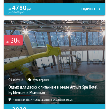
4780
ПОДРОБНЕЕ
от
руб.
до
57400
руб.
30
%
до
05:39:17
Купи первым!
Отдых для двоих с питанием в отеле Arthurs Spa Hotel
by Mercure в Мытищах
Московская обл., г. Мытищи, д. Ларево, ул. Хвойная, стр. 26