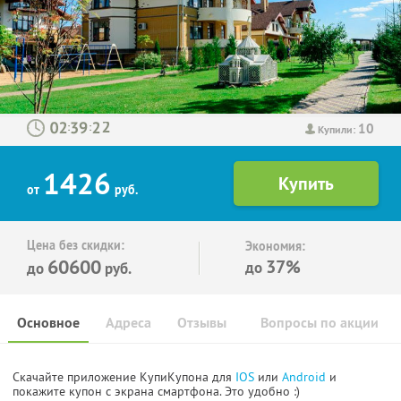
10
:
:
Купили:
1426
от
руб.
Цена без скидки:
Экономия:
60600
37%
до
до
руб.
Основное
Адреса
Отзывы
Вопросы по акции
Скачайте приложение КупиКупона для
IOS
или
Android
и
покажите купон с экрана смартфона. Это удобно :)