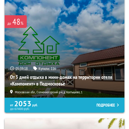
48
%
до
05:39:17
Купили:
116
От 3 дней отдыха в мини-домах на территории отеля
«Компонент» в Подмосковье
Московская обл., Солнечногорский р-н, д. Колтышево, 1
2053
ПОДРОБНЕЕ
от
руб.
до
67400
руб.