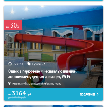
30
%
до
05:39:17
Купили:
22
Отдых в парк-отеле «Фестиваль»: питание,
аквакомплекс, детская анимация, Wi-Fi
Рязанская обл., Клепиковский район, пос. Чулис
3164
ПОДРОБНЕЕ
от
руб.
до
107880
руб.