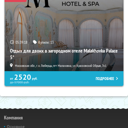
05:39:17
Купили:
13
Отдых для двоих в загородном отеле Malakhovka Palace
5*
Московская обл., г. о. Люберцы, пгт Малаховка, ул. Красковский Обрыв, 7к1
2520
ПОДРОБНЕЕ
от
руб.
до
57000
руб.
Компания
Основное