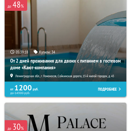
48
%
до
05:39:17
Купили:
34
От 2 дней проживания для двоих с питанием в гостевом
доме «Кают-компания»
Ленинградская обл., г. Ломоносов, Сойкинская дорога, 15-й жилой городок, д. 43
1200
ПОДРОБНЕЕ
от
руб.
до
14900
руб.
30
%
до