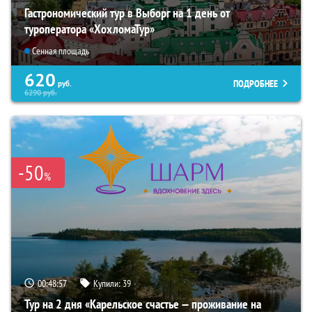
Гастрономический тур в Выборг на 1 день от
туроператора «ХохломаТур»
Сенная площадь
620
ПОДРОБНЕЕ
руб.
6290
руб.
-50
%
00:48:56
Купили:
39
Тур на 2 дня «Карельское счастье — проживание на