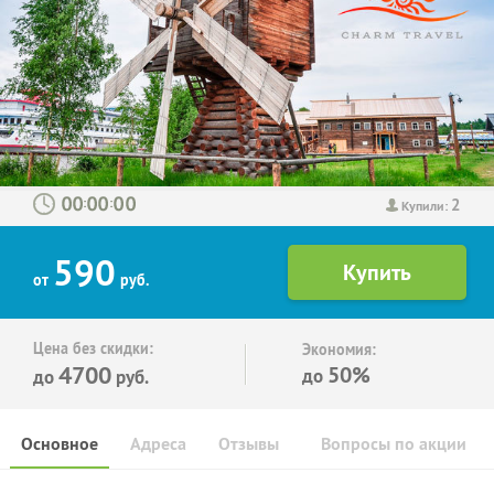
2
:
:
Купили:
590
от
руб.
Цена без скидки:
Экономия:
4700
50%
до
до
руб.
Основное
Адреса
Отзывы
Вопросы по акции