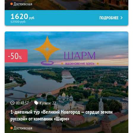
Достоевская
1620
ПОДРОБНЕЕ
руб.
12900
руб.
-50
%
00:48:56
Купили:
22
1-дневный тур «Великий Новгород — сердце земли
русской» от компании «Шарм»
Достоевская