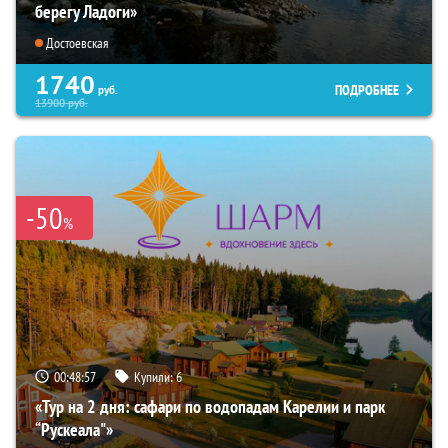
берегу Ладоги»
Достоевская
1740
ПОДРОБНЕЕ
руб.
13900
руб.
-50
%
00:48:56
Купили:
6
«Тур на 2 дня: сафари по водопадам Карелии и парк
“Рускеала"»