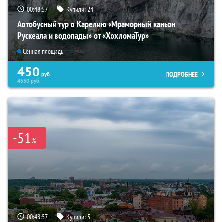
00:48:56
Купили:
24
Автобусный тур в Карелию «Мраморный каньон
Рускеала и водопады» от «ХохломаТур»
Сенная площадь
450
ПОДРОБНЕЕ
руб.
4550
руб.
-51
%
00:48:56
Купили:
5