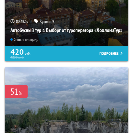
00:48:56
Купили:
9
Автобусный тур в Выборг от туроператора «ХохломаТур»
Сенная площадь
420
ПОДРОБНЕЕ
руб.
4230
руб.
-51
%