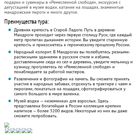
подарки и сувениры в «Ремесленной слободе», экскурсия с
дегустацией в музее водки, катание на лошадях, знаменитые
мандрожские пироги и много другое.
Преимущества тура:
Древняя крепость в Старой Ладоге. Путь в деревню
Мандроги проходит через первую столицу Руси, где каждый
метр пропитан дыханием истории. Вы увидите старинную
крепость и прикоснетесь к героическому прошлому России.
Народный колорит. В Мандрогах вы полюбуетесь резными-
расписными зданиями в русском стиле и избами,
доставленными сюда из сел и деревень, увидите мельницу и
кузницу, прогуляетесь по «Ремесленной слободе» и
понаблюдаете за работой мастеров.
Развлечения и фотографии на память. Вы сможете принять
участие в народных забавах, отдохнуть в трактире с чаем и
пирогами, покататься на лошадях, сфотографироваться у
самого большого в мире валенка.
Музей водки — «изюминка» для взрослых. Здесь
представлена богатейшая в России коллекция крепких
напитков — более 3200 видов. Некоторые из них вы даже
сможете попробовать.