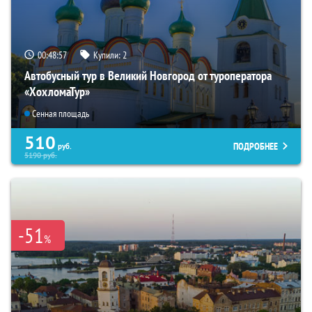
00:48:56
Купили:
2
Автобусный тур в Великий Новгород от туроператора
«ХохломаТур»
Сенная площадь
510
ПОДРОБНЕЕ
руб.
5190
руб.
-51
%