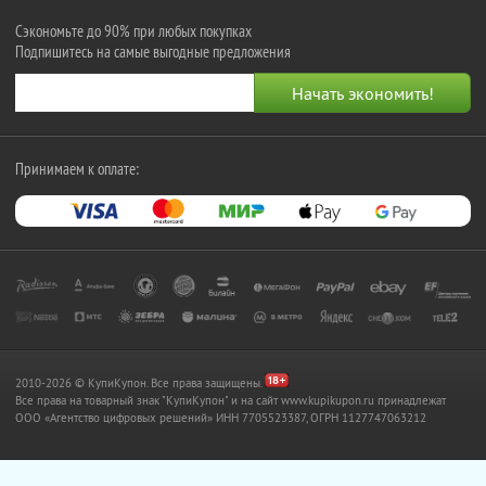
Сэкономьте до 90% при любых покупках
Подпишитесь на самые выгодные предложения
Принимаем к оплате:
2010-2026 © КупиКупон. Все права защищены.
Все права на товарный знак "КупиКупон" и на сайт www.kupikupon.ru принадлежат
OOO «Агентство цифровых решений» ИНН 7705523387, ОГРН 1127747063212