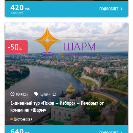
420
ПОДРОБНЕЕ
руб.
3300
руб.
-50
%
00:48:56
Купили:
12
1-дневный тур «Псков — Изборск — Печоры» от
компании «Шарм»
Достоевская
640
руб.