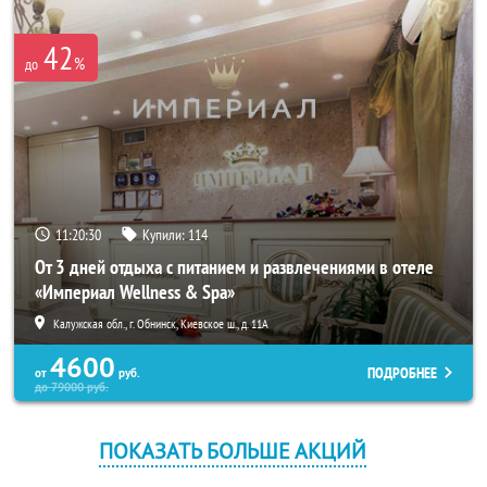
42
%
до
11:20:30
Купили:
114
От 3 дней отдыха с питанием и развлечениями в отеле
«Империал Wellness & Spa»
Калужская обл., г. Обнинск, Киевское ш., д. 11А
4600
ПОДРОБНЕЕ
от
руб.
до
79000
руб.
ПОКАЗАТЬ БОЛЬШЕ АКЦИЙ