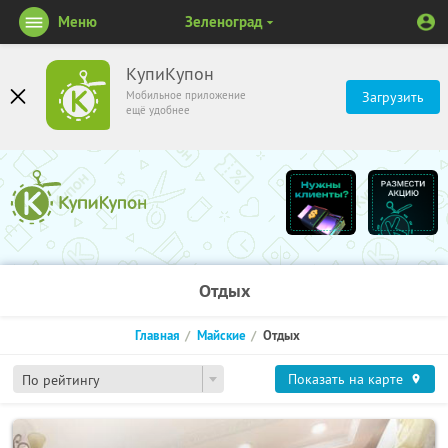
Меню
Зеленоград
КупиКупон
Мобильное приложение
Загрузить
ещё удобнее
Отдых
Главная
Майские
Отдых
Показать на карте
По рейтингу