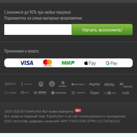
Сэкономьте до 90% при любых покупках
Подпишитесь на самые выгодные предложения
Принимаем к оплате:
2010-2026 © КупиКупон. Все права защищены.
Все права на товарный знак "КупиКупон" и на сайт www.kupikupon.ru принадлежат
OOO «Агентство цифровых решений» ИНН 7705523387, ОГРН 1127747063212