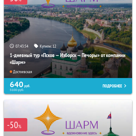
07:43:53
Купили:
12
1-дневный тур «Псков — Изборск — Печоры» от компании
«Шарм»
Достоевская
640
ПОДРОБНЕЕ
руб.
5100
руб.
-50
%