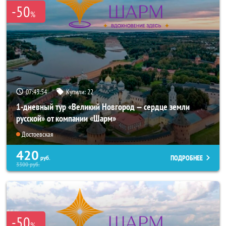
-50
%
07:43:53
Купили:
22
1-дневный тур «Великий Новгород — сердце земли
русской» от компании «Шарм»
Достоевская
420
ПОДРОБНЕЕ
руб.
3300
руб.
-50
%