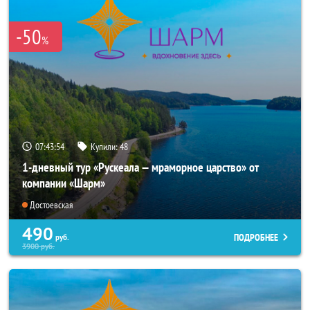
-50
%
07:43:53
Купили:
48
1-дневный тур «Рускеала — мраморное царство» от
компании «Шарм»
Достоевская
490
ПОДРОБНЕЕ
руб.
3900
руб.