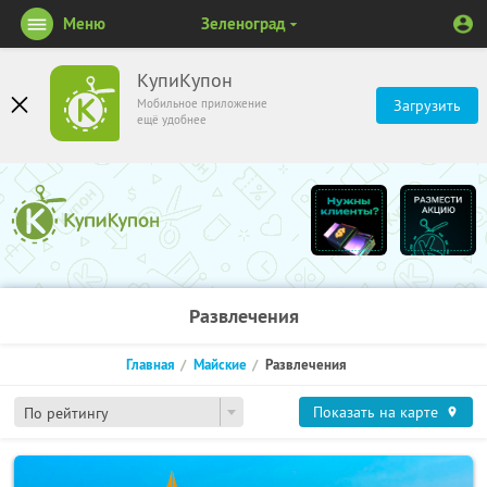
Меню
Зеленоград
КупиКупон
Мобильное приложение
Загрузить
ещё удобнее
Развлечения
Главная
Майские
Развлечения
Показать на карте
По рейтингу