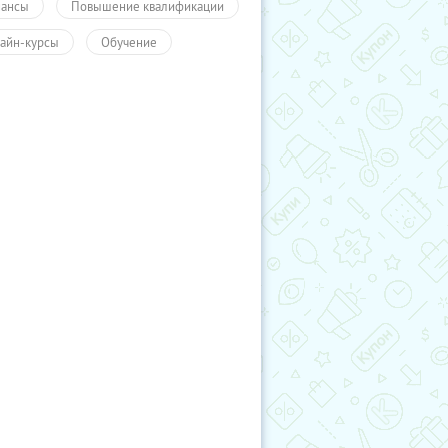
ансы
Повышение квалификации
айн-курсы
Обучение