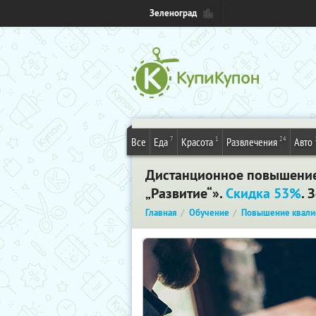
Зеленоград
7
1
24
Все
Еда
Красота
Развлечения
Авто
Дистанционное повышение
„Развитие“».
Скидка 53%
. 
Главная
Обучение
Повышение квали