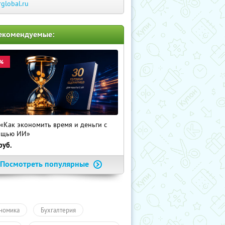
rglobal.ru
екомендуемые:
%
 «Как экономить время и деньги с
ощью ИИ»
руб.
Посмотреть популярные
номика
Бухгалтерия