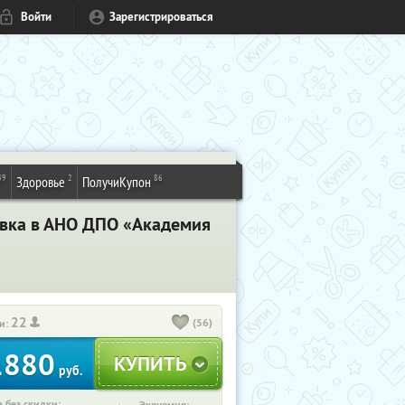
Войти
Зарегистрироваться
49
2
86
Здоровье
ПолучиКупон
вка в АНО ДПО «Академия
22
(56)
и:
1880
руб.
 без скидки: