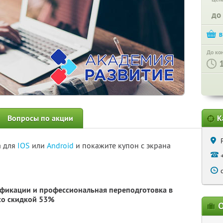
до
До ко
Вопросы по акции
К
а для
IOS
или
Android
и покажите купон с экрана
фикации и профессиональная переподготовка в
о скидкой 53%
О