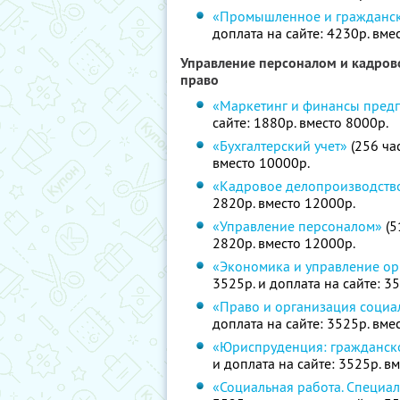
«Промышленное и гражданск
доплата на сайте: 4230р. вме
Управление персоналом и кадрово
право
«Маркетинг и финансы пред
сайте: 1880р. вместо 8000р.
«Бухгалтерский учет»
(256 час
вместо 10000р.
«Кадровое делопроизводств
2820р. вместо 12000р.
«Управление персоналом»
(5
2820р. вместо 12000р.
«Экономика и управление ор
3525р. и доплата на сайте: 3
«Право и организация социа
доплата на сайте: 3525р. вме
«Юриспруденция: гражданск
и доплата на сайте: 3525р. в
«Социальная работа. Специал