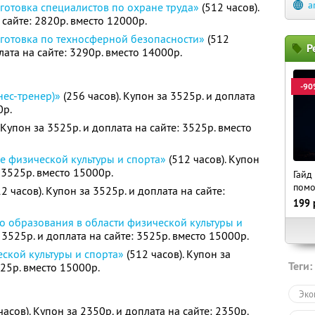
a
отовка специалистов по охране труда»
(512 часов).
 сайте: 2820р. вместо 12000р.
готовка по техносферной безопасности»
(512
Р
лата на сайте: 3290р. вместо 14000р.
-90
нес-тренер)»
(256 часов). Купон за 3525р. и доплата
0р.
 Купон за 3525р. и доплата на сайте: 3525р. вместо
е физической культуры и спорта»
(512 часов). Купон
: 3525р. вместо 15000р.
Гайд
пом
2 часов). Купон за 3525р. и доплата на сайте:
199
о образования в области физической культуры и
 3525р. и доплата на сайте: 3525р. вместо 15000р.
ской культуры и спорта»
(512 часов). Купон за
Теги:
525р. вместо 15000р.
Эко
часов). Купон за 2350р. и доплата на сайте: 2350р.