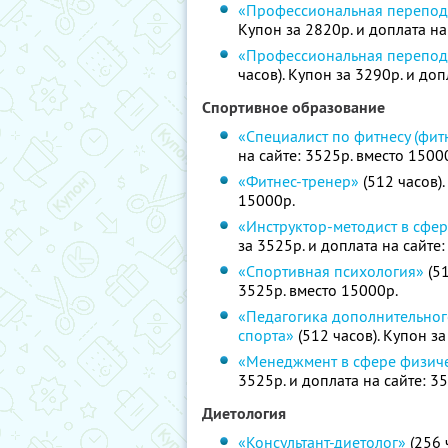
«Профессиональная переподг
Купон за 2820р. и доплата на
«Профессиональная перепод
часов). Купон за 3290р. и доп
Спортивное образование
«Специалист по фитнесу (фит
на сайте: 3525р. вместо 1500
«Фитнес-тренер»
(512 часов).
15000р.
«Инструктор-методист в сфер
за 3525р. и доплата на сайте
«Спортивная психология»
(51
3525р. вместо 15000р.
«Педагогика дополнительног
спорта»
(512 часов). Купон за
«Менеджмент в сфере физиче
3525р. и доплата на сайте: 3
Диетология
«Консультант-диетолог»
(256 