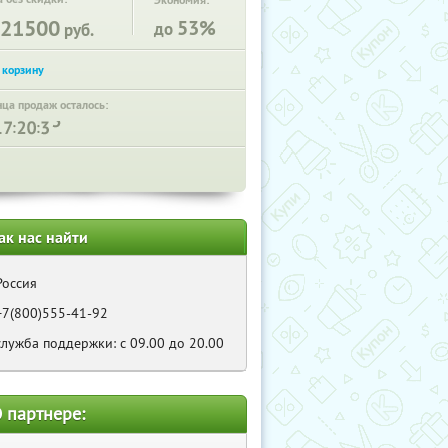
Экономия:
21500
53%
до
руб.
нца продаж осталось:
:
:
ак нас найти
Россия
+7(800)555-41-92
служба поддержки: с 09.00 до 20.00
 партнере: