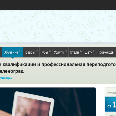
1
31
27
13
12
17
6
Обучение
Товары
Туры
Услуги
Отели
Дети
Промокоды
 квалификации и профессиональная переподгото
Зеленоград
фикации
Купил
от
Цена