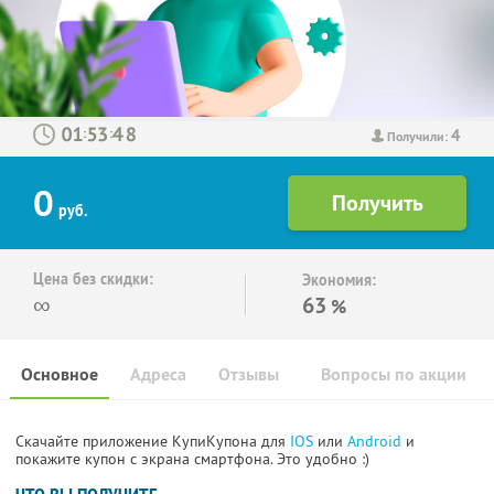
4
:
:
Получили:
0
руб.
Цена без скидки:
Экономия:
∞
63
%
Основное
Адреса
Отзывы
Вопросы по акции
Скачайте приложение КупиКупона для
IOS
или
Android
и
покажите купон с экрана смартфона. Это удобно :)