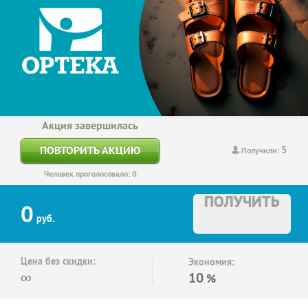
Акция завершилась
5
ПОВТОРИТЬ АКЦИЮ
Получили:
Человек проголосовало: 0
ПОЛУЧИТЬ
0
руб.
Цена без скидки:
Экономия:
∞
10
%