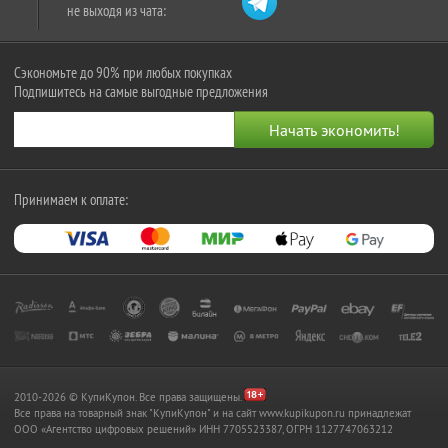
не выходя из чата:
Сэкономьте до 90% при любых покупках
Подпишитесь на самые выгодные предложения
Принимаем к оплате:
2010-2026 © КупиКупон. Все права защищены.
Все права на товарный знак "КупиКупон" и на сайт www.kupikupon.ru принадлежат
OOO «Агентство цифровых решений» ИНН 7705523387, ОГРН 1127747063212