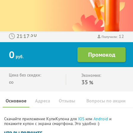
12
:
:
Получили:
0
руб.
Цена без скидки:
Экономия:
∞
35
%
Основное
Адреса
Отзывы
Вопросы по акции
Скачайте приложение КупиКупона для
IOS
или
Android
и
покажите купон с экрана смартфона. Это удобно :)