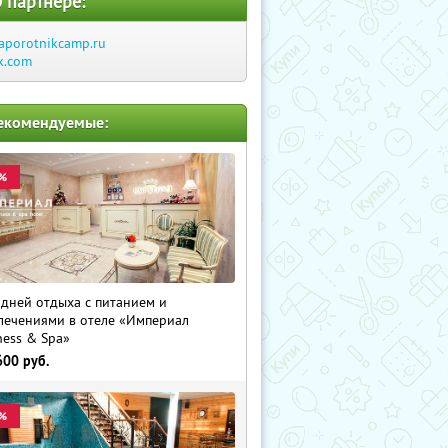
 партнере:
aporotnikcamp.ru
k.com
екомендуемые:
%
 дней отдыха с питанием и
лечениями в отеле «Империал
ness & Spa»
600
руб.
%