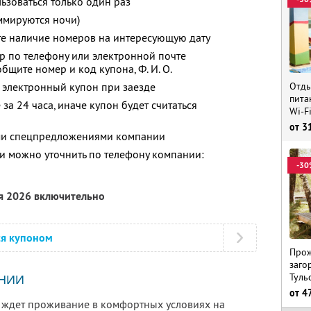
зоваться только один раз
ммируются ночи)
те наличие номеров на интересующую дату
р по телефону или электронной почте
ообщите номер и код купона, Ф. И. О.
Отды
 электронный купон при заезде
пита
за 24 часа, иначе купон будет считаться
Wi-F
от
3
ими спецпредложениями компании
 можно уточнить по телефону компании:
-30
ря 2026 включительно
ся купоном
Прож
заго
Туль
НИИ
от
4
 ждет проживание в комфортных условиях на