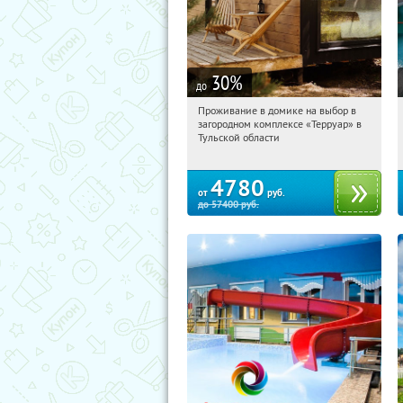
30
%
до
Проживание в домике на выбор в
20:43:24
Купили:
8
загородном комплексе «Терруар» в
Тульская обл., Ясногорский р-н, с.
Тульской области
Кузмищево
4780
от
руб.
до
57400
руб.