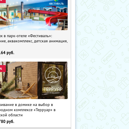
х в парк-отеле «Фестиваль»:
ние, аквакомплекс, детская анимация,
i
164
руб.
%
ивание в домике на выбор в
родном комплексе «Терруар» в
ской области
780
руб.