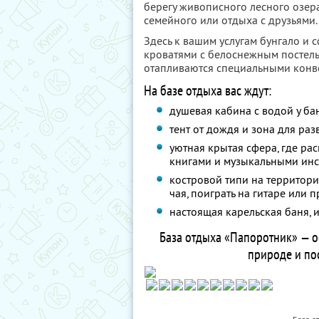
берегу живописного лесного озера
семейного или отдыха с друзьями.
Здесь к вашим услугам бунгало и 
кроватями с белоснежным постел
отапливаются специальными конв
На базе отдыха вас ждут:
душевая кабина с водой у ба
тент от дождя и зона для ра
уютная крытая сфера, где ра
книгами и музыкальными инс
костровой типи на территори
чая, поиграть на гитаре или 
настоящая карельская баня, и
База отдыха «Папоротник» — о
природе и по