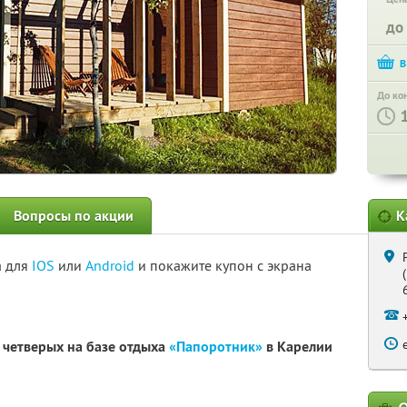
до
До ко
Вопросы по акции
К
а для
IOS
или
Android
и покажите купон с экрана
 четверых на базе отдыха
«Папоротник»
в Карелии