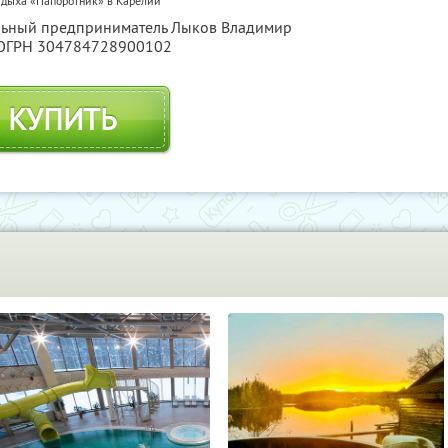
тдыха «Папоротник» в Карелии
альный предприниматель Лыков Владимир
 ОГРН 304784728900102
КУПИТЬ