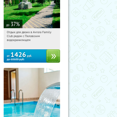
37
%
до
Отдых для двоих в Avrora Family
20:43:24
Купили:
10
Club рядом с Пяловским
Московская обл., Мытищинский р-н,
водохранилищем
д. Степаньково, ул. Рождественская, д.
25
1426
от
руб.
до
60600
руб.