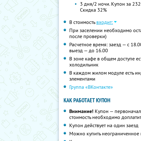
3 дня/2 ночи. Купон за 232
Скидка 32%
В стоимость
входит:
При заселении необходимо оста
после проверки)
Расчетное время: заезд — с 18.0
выезд — до 16.00
В зоне кафе в общем доступе ес
холодильник
В каждом жилом модуле есть и
элементами
Группа «ВКонтакте»
КАК РАБОТАЕТ КУПОН
Внимание!
Купон — первоначал
стоимость необходимо доплатит
Купон действует на один заезд
Можно купить неограниченное 