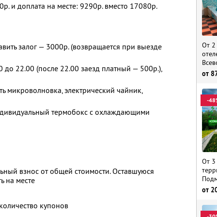
0р. и доплата на месте: 9290р. вместо 17080р.
От 2
вить залог — 3000р. (возвращается при выезде
отел
Всев
0 до 22.00 (после 22.00 заезд платный — 500р.),
от
8
ть микроволновка, электрический чайник,
-48
ндивидуальный термобокс с охлаждающими
От 3
терр
ьный взнос от общей стоимости. Оставшуюся
Подм
ь на месте
от
2
количество купонов
-30