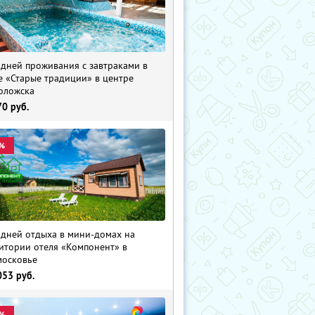
 дней проживания с завтраками в
е «Старые традиции» в центре
оложска
70
руб.
%
 дней отдыха в мини-домах на
итории отеля «Компонент» в
осковье
053
руб.
%