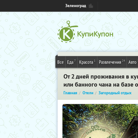
Зеленоград
7
1
24
Все
Еда
Красота
Развлечения
Авто
От 2 дней проживания в ку
или банного чана на базе 
Главная
Отели
Загородный отдых