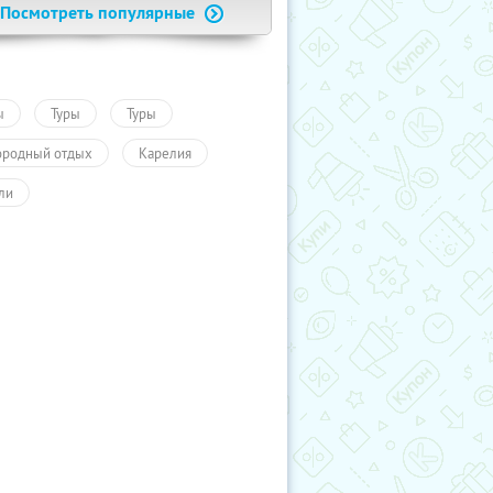
Посмотреть популярные
ы
Туры
Туры
ородный отдых
Карелия
ли