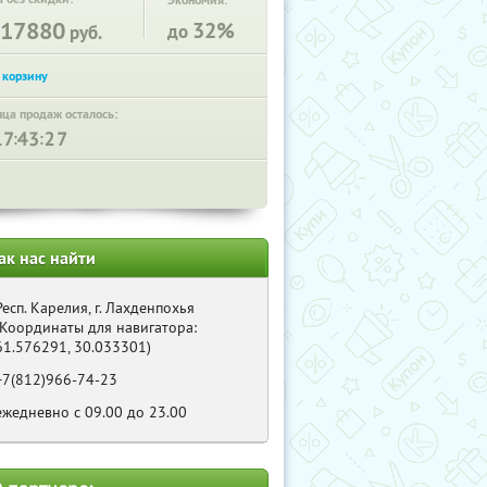
Экономия:
17880
32%
до
руб.
нца продаж осталось:
:
:
ак нас найти
Респ. Карелия, г. Лахденпохья
(Координаты для навигатора:
61.576291, 30.033301)
+7(812)966-74-23
ежедневно с 09.00 до 23.00