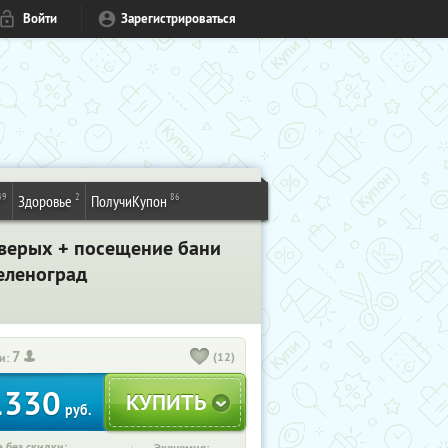
Войти
Зарегистрироваться
49
2
86
Здоровье
ПолучиКупон
етверых + посещение бани
Зеленоград
7
(12)
и:
1330
руб.
 без скидки: