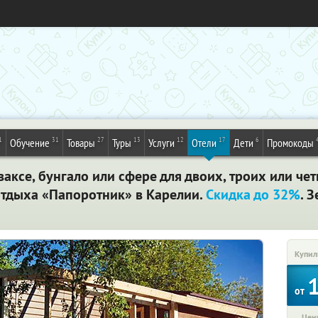
1
31
27
13
12
17
6
Обучение
Товары
Туры
Услуги
Отели
Дети
Промокоды
ваксе, бунгало или сфере для двоих, троих или ч
отдыха «Папоротник» в Карелии.
Скидка до 32%
. 
Купил
от
Цена