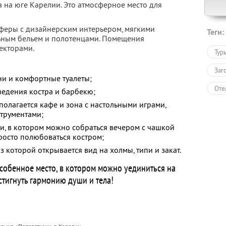
 на юге Карелии. Это атмосферное место для
сферы с дизайнерским интерьером, мягкими
Теги:
ьным бельем и полотенцами. Помещения
екторами.
Тур
Заг
ни и комфортные туалеты;
Оте
зведения костра и барбекю;
сполагается кафе и зона с настольными играми,
трументами;
и, в котором можно собраться вечером с чашкой
просто полюбоваться костром;
з которой открывается вид на холмы, типи и закат.
собенное место, в котором можно уединиться на
стигнуть гармонию души и тела!