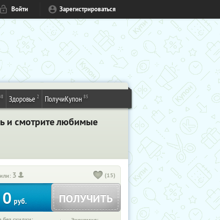
Войти
Зарегистрироваться
48
2
85
Здоровье
ПолучиКупон
сь и смотрите любимые
3
(15)
или:
0
ПОЛУЧИТЬ
руб.
 без скидки: