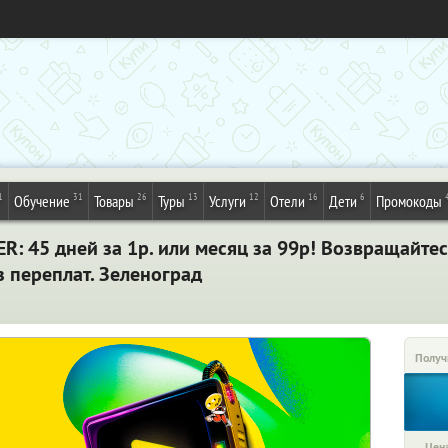
1
31
26
13
12
16
6
Обучение
Товары
Туры
Услуги
Отели
Дети
Промокоды
: 45 дней за 1р. или месяц за 99р! Возвращайте
 переплат. Зеленоград
Получ
Цена