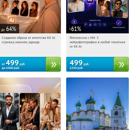
64
%
-61
%
до
Создание образа от агентства KK AI:
Фотосессия с ИИ: 3
15:10:23
Купили:
64
15:10:23
Купили:
81
стрижка, макияж, одежда
нейрофотографии в любой тематике
Россия
Россия
от KK AI
499
499
от
руб.
руб.
до
6400
руб.
1290
руб.