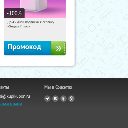
-100
%
До 45 дней подписки к сервису
15:10:23
Получили:
19
«Яндекс Плюс»
Россия
Промокод
такты
Мы в Соцсетях
si@kupikupon.ru
аться с нами