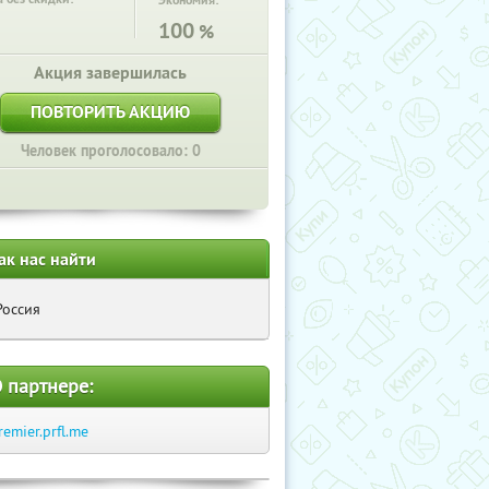
Экономия:
100
%
Акция завершилась
ПОВТОРИТЬ АКЦИЮ
Человек проголосовало: 0
ак нас найти
Россия
 партнере:
remier.prfl.me