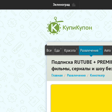
Зеленоград
7
1
24
Все
Еда
Красота
Развлечения
Авто
Подписка RUTUBE + PREMIER
фильмы, сериалы и шоу без
Главная
Развлечения
Кинотеатр