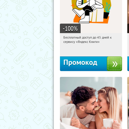
-100
%
Бесплатный доступ до 45 дней к
15:10:23
Получи первым!
сервису «Яндекс Книги»
Россия
Промокод