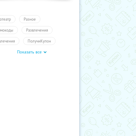
отеатр
Разное
мокоды
Развлечения
влечения
ПолучиКупон
Показать все
влечения