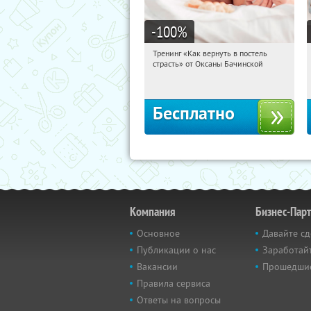
-100
%
Тренинг «Как вернуть в постель
15:10:23
Получили:
13
страсть» от Оксаны Бачинской
Россия
Бесплатно
Компания
Бизнес-Пар
Основное
Давайте сд
Публикации о нас
Заработайт
Вакансии
Прошедши
Правила сервиса
Ответы на вопросы