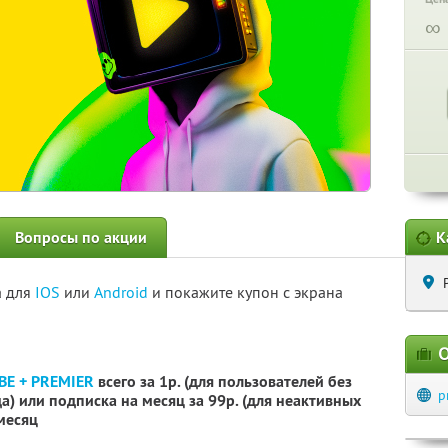
∞
Вопросы по акции
К
а для
IOS
или
Android
и покажите купон с экрана
О
BE + PREMIER
всего за 1р. (для пользователей без
p
) или подписка на месяц за 99р. (для неактивных
 месяц