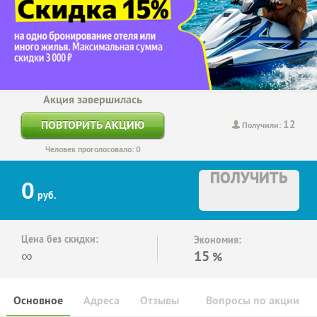
Акция завершилась
12
ПОВТОРИТЬ АКЦИЮ
Получили:
Человек проголосовало: 0
ПОЛУЧИТЬ
0
руб.
Цена без скидки:
Экономия:
∞
15
%
Основное
Адреса
Отзывы
Вопросы по акции