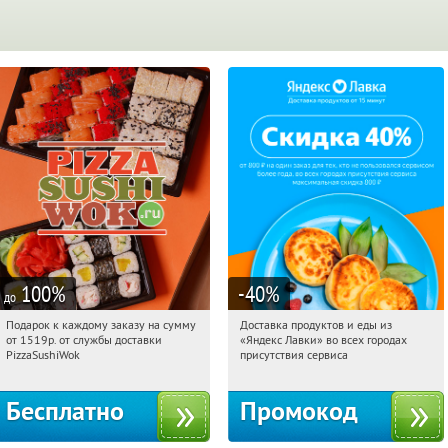
100
%
-40
%
до
Подарок к каждому заказу на сумму
Доставка продуктов и еды из
03:59:52
Получили:
197
03:59:52
Получили:
38
от 1519р. от службы доставки
«Яндекс Лавки» во всех городах
г. Москва
Россия
PizzaSushiWok
присутствия сервиса
Бесплатно
Промокод