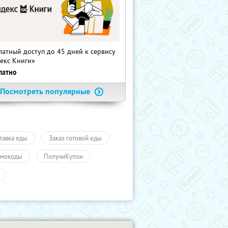
латный доступ до 45 дней к сервису
екс Книги»
латно
Посмотреть популярные
тавка еды
Заказ готовой еды
мокоды
ПолучиКупон