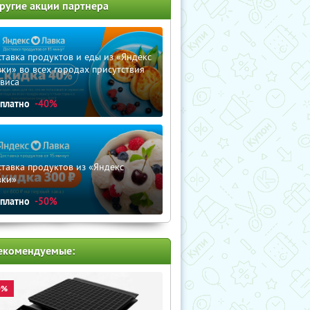
ругие акции партнера
тавка продуктов и еды из «Яндекс
ки» во всех городах присутствия
виса
сплатно
-40%
тавка продуктов из «Яндекс
вки»
сплатно
-50%
екомендуемые:
0%