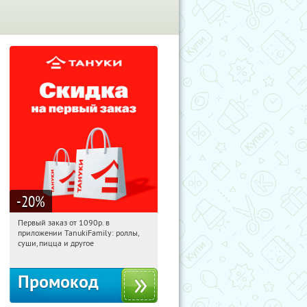
-20
%
Первый заказ от 1090р. в
03:59:52
Получили:
256
приложении TanukiFamily: роллы,
Россия
суши, пицца и другое
Промокод