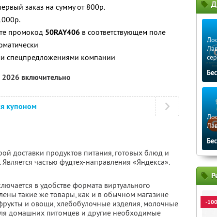
Д
ервый заказ на сумму от 800р.
1000р.
ите промокод
50RAY406
в соответствующем поле
Дос
томатически
Лав
ими спецпредложениями компании
сер
Бе
а 2026 включительно
ся купоном
Дос
Ла
Бе
рой доставки продуктов питания, готовых блюд и
 Является частью фудтех-направления «Яндекса».
Р
ключается в удобстве формата виртуального
влены такие же товары, как и в обычном магазине
-10
 фрукты и овощи, хлебобулочные изделия, молочные
для домашних питомцев и другие необходимые