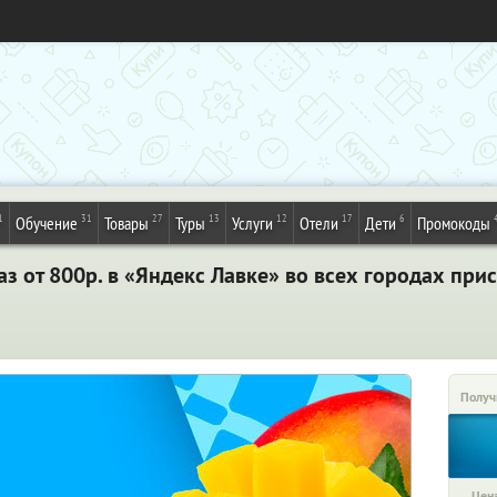
1
31
27
13
12
17
6
Обучение
Товары
Туры
Услуги
Отели
Дети
Промокоды
з от 800р. в «Яндекс Лавке» во всех городах прис
Получ
Цена