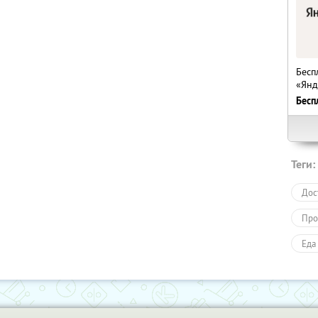
Бесп
«Янд
Бесп
Теги:
Дос
Про
Еда