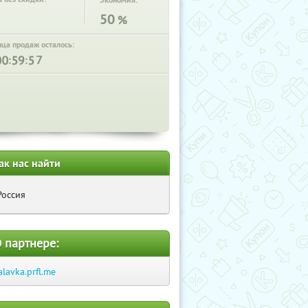
Экономия:
50
%
нца продаж осталось:
:
:
ак нас найти
Россия
 партнере:
alavka.prfl.me