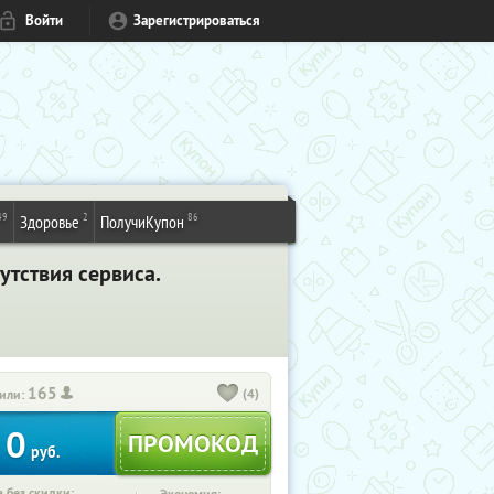
Войти
Зарегистрироваться
49
2
86
Здоровье
ПолучиКупон
утствия сервиса.
165
(4)
или:
0
руб.
 без скидки: