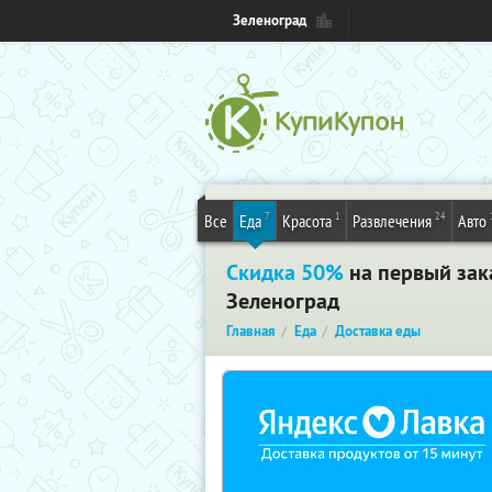
Зеленоград
7
1
24
Все
Еда
Красота
Развлечения
Авто
Скидка 50%
на первый зака
Зеленоград
Главная
Еда
Доставка еды