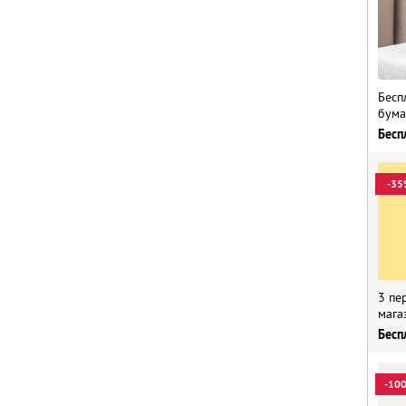
Бесп
бума
Бесп
-35
3 пе
мага
Бесп
-10