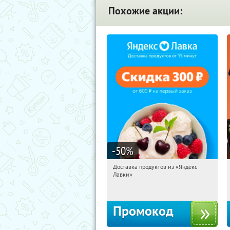
Похожие акции:
-50
%
Доставка продуктов из «Яндекс
03:59:52
Получили:
5
Лавки»
Россия
Промокод