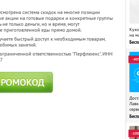
усмотрена система скидок на многие позиции
ые акции на готовые подарки и конкретные группы
 не только деньги, но и время, могут
Кухо
уже приготовленной еды прямо домой.
на м
учаете быстрый доступ к необходимым товарам,
Бесп
любимых занятий.
 ограниченной ответственностью "Перфлюенс",
ИНН
57
-40
ПРОМОКОД
Дост
Лавк
серв
Бесп
-10