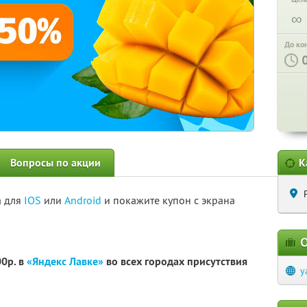
∞
До ко
Вопросы по акции
К
а для
IOS
или
Android
и покажите купон с экрана
О
00р. в
«Яндекс Лавке»
во всех городах присутствия
y