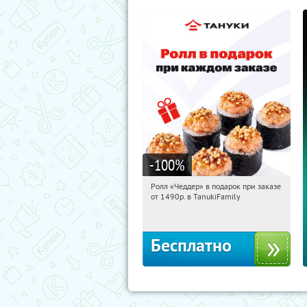
-100
%
Ролл «Чеддер» в подарок при заказе
03:59:52
Получили:
108
от 1490р. в TanukiFamily
Россия
Бесплатно