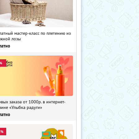
латный мастер-класс по плетению из
жной лозы
латно
%
рвых заказа от 1000р. в интернет-
зине «Улыбка радуги»
латно
0%