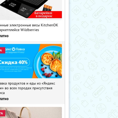
нные электронные весы KitchenOK
аркетплейсе Wildberries
латно
%
авка продуктов и еды из «Яндекс
и» во всех городах присутствия
иса
латно
0%