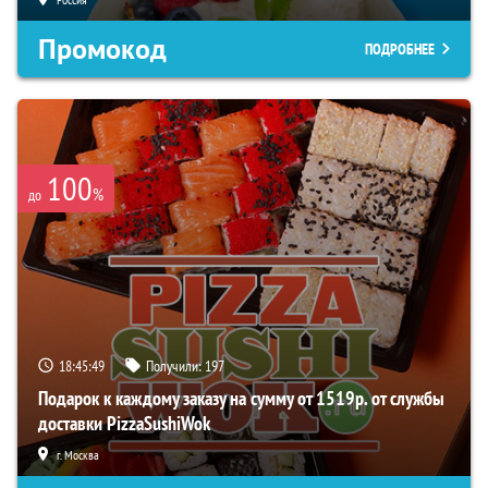
Промокод
ПОДРОБНЕЕ
100
%
до
18:45:49
Получили:
197
Подарок к каждому заказу на сумму от 1519р. от службы
доставки PizzaSushiWok
г. Москва