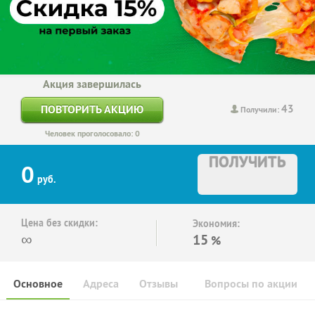
Акция завершилась
43
ПОВТОРИТЬ АКЦИЮ
Получили:
Человек проголосовало: 0
ПОЛУЧИТЬ
0
руб.
Цена без скидки:
Экономия:
∞
15
%
Основное
Адреса
Отзывы
Вопросы по акции