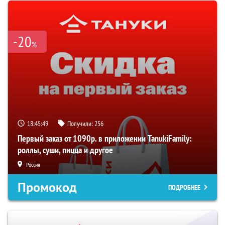
-20
%
18:45:49
Получили:
256
Первый заказ от 1090р. в приложении TanukiFamily:
роллы, суши, пицца и другое
Россия
Промокод
ПОДРОБНЕЕ