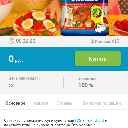
613
:
:
Получили:
0
руб.
Цена без скидки:
Экономия:
∞
100
%
Основное
Адреса
Отзывы
Вопросы по акции
Скачайте приложение КупиКупона для
IOS
или
Android
и
покажите купон с экрана смартфона. Это удобно :)